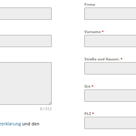
Firma
Vorname
*
Straße und Hausnr.
*
Ort
*
0 / 512
PLZ
*
zerklärung
und den