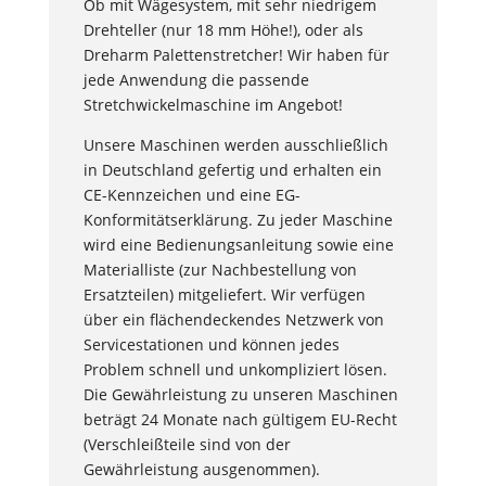
Ob mit Wägesystem, mit sehr niedrigem
Drehteller (nur 18 mm Höhe!), oder als
2.000 kg
Dreharm Palettenstretcher! Wir haben für
jede Anwendung die passende
Abmessungen
Spannung
Stretchwickelmaschine im Angebot!
Unsere Maschinen werden ausschließlich
230 V, Schutzkontakt,
16 A
in Deutschland gefertig und erhalten ein
CE-Kennzeichen und eine EG-
Konformitätserklärung. Zu jeder Maschine
wird eine Bedienungsanleitung sowie eine
Materialliste (zur Nachbestellung von
Ersatzteilen) mitgeliefert. Wir verfügen
über ein flächendeckendes Netzwerk von
Servicestationen und können jedes
Problem schnell und unkompliziert lösen.
Die Gewährleistung zu unseren Maschinen
beträgt 24 Monate nach gültigem EU-Recht
(Verschleißteile sind von der
Gewährleistung ausgenommen).