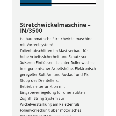
Abmessungen
Max. Palettenhöhe
1.900 mm
Stretchwickelmaschine –
IN/3500
Abmessungen
Max. Palettengewicht
Halbautomatische Stretchwickelmaschine
mit Vorrecksystem!
1.500 kg
Folienhubschlitten im Mast verbaut für
hohe Arbeitssicherheit und Schutz vor
Abmessungen
Spannung
äußeren Einflüssen. Leichter Rollenwechsel
in ergonomischer Arbeitshöhe. Elektronisch
230 V, Schutzkontakt,
geregelter Soft An- und Auslauf und Fix-
16 A
Stopp des Drehtellers.
Betriebsleiterfunktion mit
Eingabeverriegelung für unerlaubten
Zugriff. String-System zur
Wickelverstärkung am Palettenfuß.
Folienvorreckung über motorisches